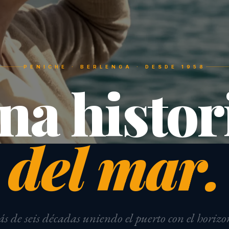
PENICHE · BERLENGA · DESDE 1958
na histor
del mar.
 de seis décadas uniendo el puerto con el horizo