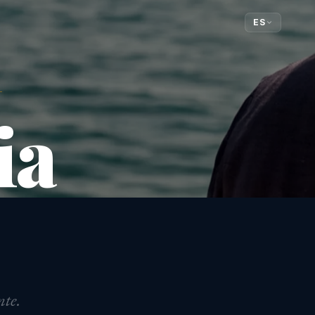
ES
ia
nte.