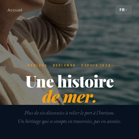
Accueil
FR
PENICHE · BERLENGA · DEPUIS 1958
Une histoire
de mer.
Plus de six décennies à relier le port à l'horizon.
Un héritage qui se compte en traversées, pas en années.