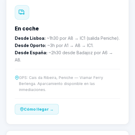
En coche
Desde Lisboa:
~1h30 por A8 → IC1 (salida Peniche).
Desde Oporto:
~3h por A1 → A8 → IC1.
Desde España:
~2h30 desde Badajoz por A6 →
A8.
GPS: Cais da Ribeira, Peniche — Viamar Ferry
Berlenga. Aparcamiento disponible en las
inmediaciones.
Cómo llegar →