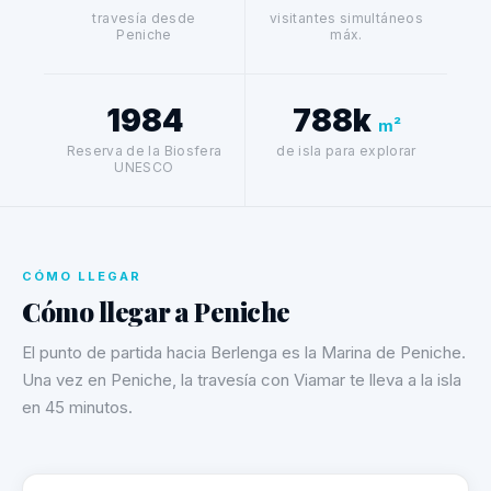
travesía desde
visitantes simultáneos
Peniche
máx.
1984
788k
m²
Reserva de la Biosfera
de isla para explorar
UNESCO
CÓMO LLEGAR
Cómo llegar a Peniche
El punto de partida hacia Berlenga es la Marina de Peniche.
Una vez en Peniche, la travesía con Viamar te lleva a la isla
en 45 minutos.